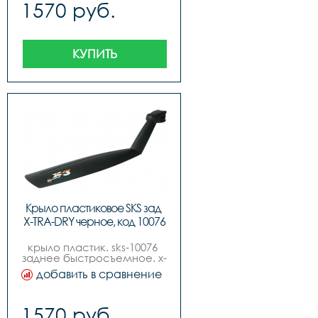
1570 руб.
КУПИТЬ
Крыло пластиковое SKS зад 
X-TRA-DRY черное, код 10076
крыло пластик. sks-10076 
заднее быстросъемное. x-
tra-dry 26quot германия
добавить в сравнение
1570 руб.