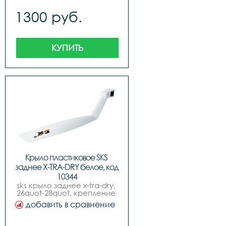
1300 руб.
КУПИТЬ
Крыло пластиковое SKS 
заднее X-TRA-DRY белое, код 
10344
sks крыло заднее x-tra-dry, 
26quot-28quot, крепление 
быстросьёмное, белое. 
добавить в сравнение
для лучшей защиты от грязи 
и брызг.